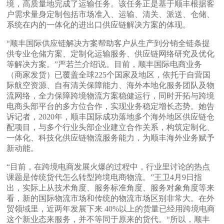
境，高质量地完成了运输任务。该任务正是基于顺丰根据客
户需求量身定制包括市场准入、运输、清关、派送、仓储、
系统在内的一体化的进出口供应链解决方案的体现。
“顺丰国际供应链解决方案帮助客户从生产到分销全链条提
供专业仓储方案、定制化运输服务、供应链网络研究及优化
等解决方案。”严若兰介绍说。目前，顺丰国际电商业务
（商家发货）已覆盖全球225个国家及地区，依托于自营国
际航空资源、自有清关保障能力、海外本地化服务团队及物
流网络，全力保障跨境物流方案稳健运行，同时开拓与跨境
电商头部平台的多方位合作，实现业务稳定增长态势。她告
诉记者，2020年，顺丰国际成功落地多个海外地区供应链仓
配项目，与多个行业头部企业建立合作关系，构筑定制化、
一体化、科技化供应链物流服务能力，为顺丰海外业务赋予
新动能。
“目前，在跨境电商发展火爆的过程中，行业里讨论的热点
课题是传统货代怎么转型跨境电商物流。”王卫4月9日指
出，实际上从技术角度、服务标准角度、服务对象角度等来
看，新的国际物流市场和传统的物流市场区别非常大。在外
贸领域里，近两年发展下来 40%以上的货量已经用跨境电商
这个新业态来服务，并不等同于原来的货代。“所以，顺丰