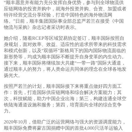
“顺丰愿意并有能力充分发挥自身优势，参与到全球物流供
应链网络的投资并购中，就海外投资并购、合资、加盟或者
特许经营交流分享经验，打造中国特色的海外物流网
络。”日前，顺丰集团国际事业部总监严若兰在接受《中国
物流与采购》杂志记者采访时表示。
她介绍，随着RCEP等区域贸易协定签订，顺丰国际按照自
身规划，面对效率、效益、适应性的追求所带来的科技需求
和模式创新，以及“双循环”新格局下的国内国际物流面临的
新形势等，均成为顺丰国际不断提升自身变革的内生动力。
接下来，顺丰国际将继续加大共建“一带一路”国际大通道，
通过顺丰人的努力，将人类命运共同体的理念在全球各地发
扬光大。
按照严若兰的计划，顺丰国际接下来将重点做好四方面工
作：首先，打造国际供应链网络和综合解决方案能力；其
次，科技赋能，助力中国企业出海；第三，构建连通全球空
铁陆海通道设施和服务；第四，培育面向全球的综合竞争
力。
2020年10月，借助广泛的运营网络与强大的资源调度能力，
顺丰国际免费将蒙古国捐赠中国的首批4,000只活羊运输入