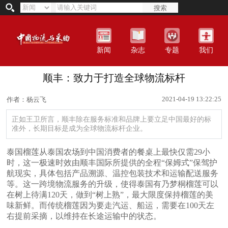
搜索
新闻
杂志
专题
我们
顺丰：致力于打造全球物流标杆
2021-04-19 13:22:25
作者：杨云飞
正如王卫所言，顺丰除在服务标准和品牌上要立足中国最好的标
准外，长期目标是成为全球物流标杆企业。
泰国榴莲从泰国农场到中国消费者的餐桌上最快仅需29小
时，这一极速时效由顺丰国际所提供的全程“保姆式”保驾护
航现实，具体包括产品溯源、温控包装技术和运输配送服务
等。这一跨境物流服务的升级，使得泰国有乃梦桐榴莲可以
在树上待满120天，做到“树上熟”，最大限度保持榴莲的美
味新鲜。而传统榴莲因为要走汽运、船运，需要在100天左
右提前采摘，以维持在长途运输中的状态。