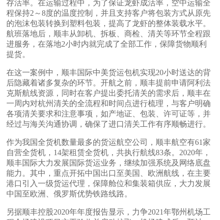
存活率。在运输过程中，为了保证龙虾成活率，空中运输全
程保持2～8度的温度控制，并且支持客户将包装方式从原先
的泡沫包装转换到塑料包装，提高了龙虾的整体装载水平。
航班落地后，顺丰从卸机、拆板、商检、清关等环节全程跟
进服务，在落地2小时内就完成了全部工作，保障货物顺利
提货。
在这一案例中，顺丰国际中美货运包机实现20小时送达的背
后隐藏着诸多复杂的环节。开航之前，顺丰提前申请阿利法
克斯航线资源，同时在客户提出委托清关的需求后，顺丰在
一周内对杭州清关的全流程和时间点进行梳理，与客户明确
各项清关要求和注意事项，如产地证、包装、许可证等，并
经过与海关沟通协调，确保了进口清关工作有序顺畅进行。
作为我国全货机数量最多的货运航空公司，顺丰航空有61家
自营全货机，14架租赁全货机，共执行航线83条。2020年，
顺丰国际大力发展国际货运业务，继续加强系统及网络底盘
能力。其中，重点开拓中国出口至美国、欧洲航线，在主要
港口引入一级货运代理，保障舱位和集装箱供应，大力发展
中国至欧洲、俄罗斯优势铁路线路。
另据顺丰控股2020年年度报告显示，力争2021年鄂州机场工