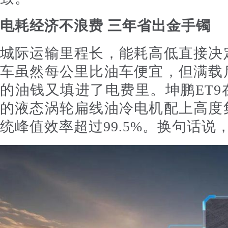
电耗经济不浪费 三年省出金手镯
城际运输里程长，能耗高低直接决
车虽然每公里比油车便宜，但满载
的油钱又填进了电费里。坤鹏ET
的液态涡轮扁线油冷电机配上高度
统峰值效率超过99.5%。换句话