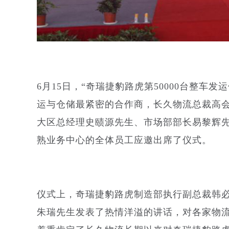
6月15日，“奇瑞捷豹路虎第50000台整车
运与仓储最紧密的合作商，长久物流总裁高
大区总经理史赜源先生、市场部部长易黎辉
熟业务中心的全体员工应邀出席了仪式。
仪式上，奇瑞捷豹路虎制造部执行副总裁韩
朱瑞先生发表了热情洋溢的讲话，对各家物