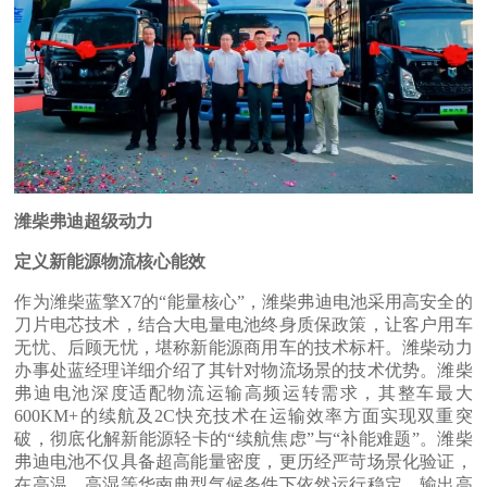
潍柴弗迪超级动力
定义新能源物流核心能效
作为潍柴蓝擎X7的“能量核心”，潍柴弗迪电池采用高安全的
刀片电芯技术，结合大电量电池终身质保政策，让客户用车
无忧、后顾无忧，堪称新能源商用车的技术标杆。潍柴动力
办事处蓝经理详细介绍了其针对物流场景的技术优势。潍柴
弗迪电池深度适配物流运输高频运转需求，其整车最大
600KM+的续航及2C快充技术在运输效率方面实现双重突
破，彻底化解新能源轻卡的“续航焦虑”与“补能难题”。潍柴
弗迪电池不仅具备超高能量密度，更历经严苛场景化验证，
在高温、高湿等华南典型气候条件下依然运行稳定、输出高