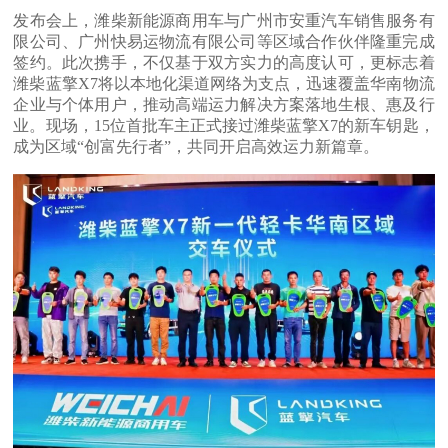
发布会上，潍柴新能源商用车与广州市安重汽车销售服务有
限公司、广州快易运物流有限公司等区域合作伙伴隆重完成
签约。此次携手，不仅基于双方实力的高度认可，更标志着
潍柴蓝擎X7将以本地化渠道网络为支点，迅速覆盖华南物流
企业与个体用户，推动高端运力解决方案落地生根、惠及行
业。现场，15位首批车主正式接过潍柴蓝擎X7的新车钥匙，
成为区域“创富先行者”，共同开启高效运力新篇章。