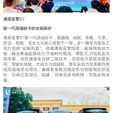
潍柴蓝擎X7
新一代高端轻卡的全能标杆
潍柴蓝擎X7新一代高端轻卡，集颜值、续航、承载、可靠、
舒适、智能、安全七大核心优势于一身，是一辆专为复杂工
况打造的“运输利器”。搭载潍柴蓝擎恒星・超级纯电动力
链，融合弗迪超级动力/宁德时代电池、博世/汇川电机及汉
德车桥，依托潍柴全自研三电技术，实现动力系统深度协
同，突破长续航、大动力与低能耗。整车从动力至承载均体
现高端场景化理念，兼顾复杂路况稳定性与智能驾控舒适
性。目前已在湖北、福建、河南等多地热销，市场反响卓
越。