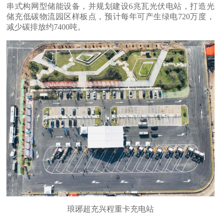
串式构网型储能设备，并规划建设6兆瓦光伏电站，打造光
储充低碳物流园区样板点，预计每年可产生绿电720万度，
减少碳排放约7400吨。
琅琊超充兴程重卡充电站