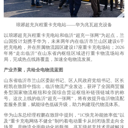
琅琊超充兴程重卡充电站——华为兆瓦超充设备
以琅琊超充兴程重卡充电站和临沂“超充一张网”为起点，兰
山国投计划携手华为，未来两年内在临沂市兰山区建设6千
把充电枪，并在所属物流园区建设17座重卡充电场站；2026
年将“走出临沂”在山东省内枢纽区域进行重卡物流场站布
局，完成热点线路覆盖，加速全电物流发展。
产业齐聚，共绘全电物流蓝图
山东省临沂市兰山区委副书记、区人民政府党组书记、区长
程凯在致辞中指出，临沂物流产业发达，获评了全国商贸服
务型国家物流枢纽和全国综合货运枢纽补链强链城市的称
号。这次上线的临沂“超充一张网”，将有效提升临沂物流配
套服务质量，赋能绿色低碳升级，助力构建现代物流体系。
华为山东总经理程鹏在致辞中提到，“1C快充补能效率低”以
及“重卡充电网络不健全”制约着电动重卡从封闭场景走向全
场景，是物流全面电动化的瓶颈。兆瓦级超充技术是破解这