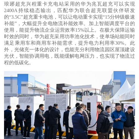
琅琊超充兴程重卡充电站采用的华为兆瓦超充可以实现
2400A持续稳态输出，匹配华为联合超充联盟伙伴研发
的“3.5C”超充重卡电池，可以让电动重卡实现“15分钟级极速
补能”，大幅提升全电物流补能效率。加上智能调度平台的
使用，能提升物流企业运营效率15%以上。在极大保障运输
时效的同时，华为超充采用功率池化技术，使单场站能同时
满足乘用车和商用车补能需求，提升电力利用率30%。此
外，光储充一体化的设计，也能充分利用物流园区屋顶建设
光伏，智能协调用电，既能缓解电网压力，也实现了物流过
程的低碳化。