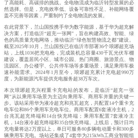
了高能耗、高碳排的挑战。全电物流成为临沂转型发展的必
然选择。但是，充电效率低、设备可靠性不足、补能网络覆
盖不完善等因素，严重制约了全电物流的发展。
在此背景下，兰山国投携手华为数字能源，基于华为超充解
决方案，打造临沂“超充一张网”，旨在构建高效、智能、绿
色的高质量充电网络，推动临沂“绿色智慧物流之都”建设。
截至2025年10月，兰山国投已在临沂市部署36个琅琊超充场
站，上线1036把充电枪，完成装机总容量430千瓦光伏车棚
建设，覆盖居民小区、城市公园、热门商圈、旅游景点、物
流园区、办公楼宇、公共停车场等多重场景，满足乘用车极
速补能需求。2024年1月至今，琅琊超充累计充电超990万
度，为新能源汽车提供充电服务超38万车次。
本次琅琊超充兴程重卡充电站的发布，是临沂“超充一张
网”从以乘用车场景为主迈向乘用车、商用车并重的关键一
步。该站采用华为液冷超充和兆瓦超充，共配置14个重卡充
电车位和86个乘用车充电车位。商用车配置6套液冷主机，2
台兆瓦超充终端和14台快充终端；乘用车配置7套液冷主
机，14台液冷超充终端和35台快充终端。上线后，预计日均
充电量将达2万度以上，单日可服务80多辆电动重卡和300多
辆乘用车充电。场站还集成了4套华为215kWh工商业智能组