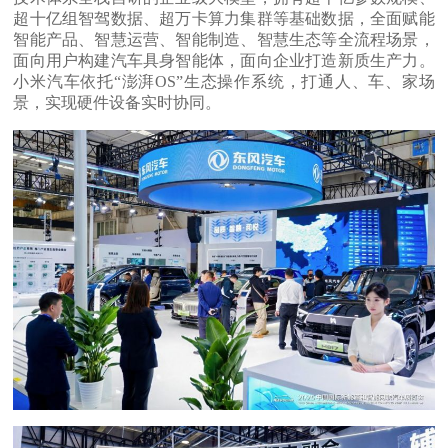
超十亿组智驾数据、超万卡算力集群等基础数据，全面赋能
智能产品、智慧运营、智能制造、智慧生态等全流程场景，
面向用户构建汽车具身智能体，面向企业打造新质生产力。
小米汽车依托“澎湃OS”生态操作系统，打通人、车、家场
景，实现硬件设备实时协同。