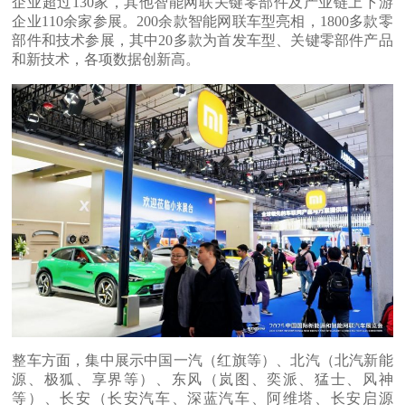
企业超过130家，其他智能网联关键零部件及产业链上下游
企业110余家参展。200余款智能网联车型亮相，1800多款零
部件和技术参展，其中20多款为首发车型、关键零部件产品
和新技术，各项数据创新高。
整车方面，集中展示中国一汽（红旗等）、北汽（北汽新能
源、极狐、享界等）、东风（岚图、奕派、猛士、风神
等）、长安（长安汽车、深蓝汽车、阿维塔、长安启源