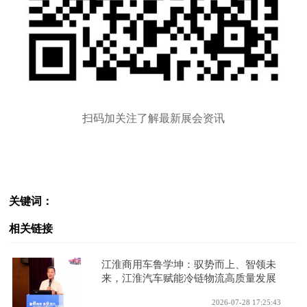
扫码加关注了解最新展会资讯
关键词：
相关链接
江淮商用车鲁学坤：驭势而上、智领未
来，江淮汽车赋能冷链物流高质量发展
2026-07-28 17:25:43