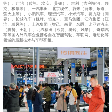
等）、广汽（传祺、埃安、昊铂）、吉利（吉利银河、领
克、极氪等）、一汽丰田、北京现代、蔚来（蔚来、乐道、
萤火虫等）、小鹏汽车、理想汽车、小米汽车、赛力斯（问
界）、长城汽车（魏牌、坦克）、宝马集团、江汽集团（江
淮、瑞风等）、上汽集团（智己、尚界、名爵、比亚迪汽车
（腾势、王朝 ）、北汽福田（欧曼、奥铃、风景）、奇瑞汽
车等国内外汽车企业携各自在智能驾驶、车联网、电动化等
领域的最新技术与车型亮相。