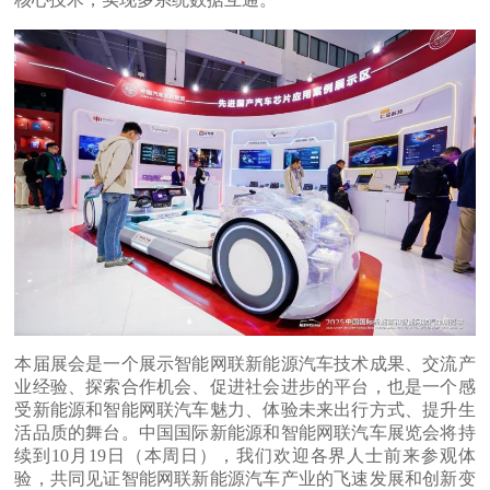
本届展会是一个展示智能网联新能源汽车技术成果、交流产
业经验、探索合作机会、促进社会进步的平台，也是一个感
受新能源和智能网联汽车魅力、体验未来出行方式、提升生
活品质的舞台。中国国际新能源和智能网联汽车展览会将持
续到10月19日（本周日），我们欢迎各界人士前来参观体
验，共同见证智能网联新能源汽车产业的飞速发展和创新变