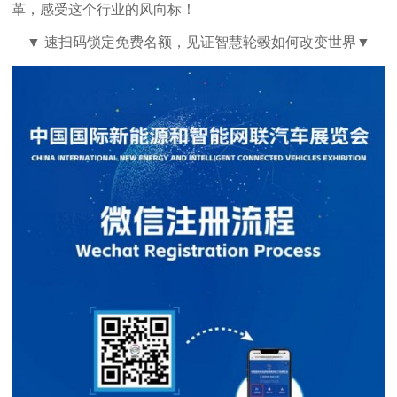
革，感受这个行业的风向标！
▼ 速扫码锁定免费名额，见证智慧轮毂如何改变世界▼