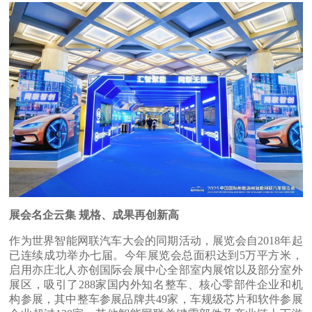
展会名企云集 规格、成果再创新高
作为世界智能网联汽车大会的同期活动，展览会自2018年起
已连续成功举办七届。今年展览会总面积达到5万平方米，
启用亦庄北人亦创国际会展中心全部室内展馆以及部分室外
展区，吸引了288家国内外知名整车、核心零部件企业和机
构参展，其中整车参展品牌共49家，车规级芯片和软件参展