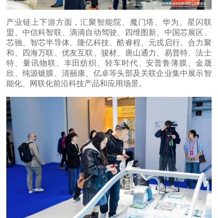
产业链上下游方面，汇聚智能院、魔门塔、华为、星闪联
盟、中信科智联、滴滴自动驾驶、四维图新、中国芯展区、
芯驰、智芯半导体、隆亿科技、酷睿程、元戎启行、合力聚
和、四海万联、优友互联、骏材、唐山通力、易普特、法士
特、量讯物联、丰田纺织、轻车时代、安普鲁薄膜、金晟
欣、纯源镀膜、清丽康、亿卓等头部及关联企业集中展示智
能化、网联化前沿科技产品和应用场景。