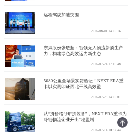
远程驾驶加速突围
2026-08-01 14:05:16
东风股份张敏超：智领无人物流新质生产
力，构建绿色高效运力新生态
2026-07-24 17:16:48
5080公里全场景实货验证！NEXT ERA重
卡以实测印证西北干线高效盈
2026-07-23 14:05:01
从“拼价格”到“拼装备”，NEXT ERA重卡为
冷链物流企业开出“稳盈增
2026-07-14 10:57:44