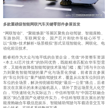
多款重磅级智能网联汽车关键零部件参展首发
“网联智创”、“聚能焕新”等展区聚焦自动驾驶、智能座舱、
车路协同、车联网安全、国产芯片和软件等核心环节，
以“实物+技术解析+场景模拟”形式呈现智能化、网联化、电
动化前沿技术。
酷睿程作为大众与地平线的合资企业，凭借“外资整车资源
+本土AI芯片技术”的协同优势，既能精准匹配在华车型需
求，又能有效降低智能驾驶技术落地门槛；魔门塔与卡尔动
力则聚焦智能驾驶的量产化与场景化突破，前者首次参展
的“车位到车位”量产辅助驾驶技术，覆盖从出发车位到目的
车位的全场景，解决传统辅助驾驶“最后一公里”痛点，后者
首次在京展示的未来运输机器人，填补了货运场景无人化空
白，可快速转化为实际运力；中信科智联与“中国芯软融合
展区”则凸显国产化硬软件实力，中信科智联首次展出的智
能座舱融合车载信息娱乐、智能辅助驾驶与车载语音交互等
核心技术，实现多系统数据互通。