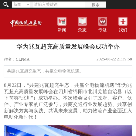
搜索
新闻
杂志
专题
我们
华为兆瓦超充高质量发展峰会成功举办
2025-08-22 21:39:58
作者：CLPMA
共建兆瓦超充生态，共赢全电物流机遇。
8月22日，“共建兆瓦超充生态，共赢全电物流机遇”华为兆
瓦超充高质量发展峰会在四川省绵阳市北川羌族自治县（以
下简称“北川”）成功举办。本次峰会吸引了政府、客户、伙
伴、产业专家的广泛参与，共商交通行业发展趋势、共享创
新解决方案与实践、共谋未来发展，助力物流产业全面迈入
电动化新时代！