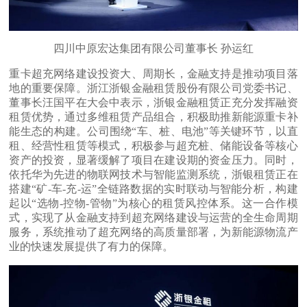
四川中原宏达集团有限公司董事长 孙运红
重卡超充网络建设投资大、周期长，金融支持是推动项目落
地的重要保障。浙江浙银金融租赁股份有限公司党委书记、
董事长汪国平在大会中表示，浙银金融租赁正充分发挥融资
租赁优势，通过多维租赁产品组合，积极助推新能源重卡补
能生态的构建。公司围绕“车、桩、电池”等关键环节，以直
租、经营性租赁等模式，积极参与超充桩、储能设备等核心
资产的投资，显著缓解了项目在建设期的资金压力。同时，
依托华为先进的物联网技术与智能监测系统，浙银租赁正在
搭建“矿-车-充-运”全链路数据的实时联动与智能分析，构建
起以“选物-控物-管物”为核心的租赁风控体系。这一合作模
式，实现了从金融支持到超充网络建设与运营的全生命周期
服务，系统推动了超充网络的高质量部署，为新能源物流产
业的快速发展提供了有力的保障。