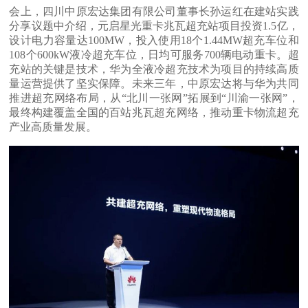
会上，四川中原宏达集团有限公司董事长孙运红在建站实践
分享议题中介绍，元启星光重卡兆瓦超充站项目投资1.5亿，
设计电力容量达100MW，投入使用18个1.44MW超充车位和
108个600kW液冷超充车位，日均可服务700辆电动重卡。超
充站的关键是技术，华为全液冷超充技术为项目的持续高质
量运营提供了坚实保障。未来三年，中原宏达将与华为共同
推进超充网络布局，从“北川一张网”拓展到“川渝一张网”，
最终构建覆盖全国的百站兆瓦超充网络，推动重卡物流超充
产业高质量发展。