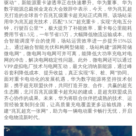
驱动”，新能源重卡渗透率正在快速攀升。华为董事、华为
数字能源总裁侯金龙在大会致辞中表示，今天，华为兆瓦超
充打造的全球首个百兆瓦级重卡超充站正式商用。该场站采
用华为兆瓦超充技术，匹配“3.5C”超充重卡，实现“充电五分
钟，行驶百公里”*，极大提升了补能效率，重卡每公里能耗
费用节省1.5元，一年节省15万，大幅降低物流运输成本。结
合智能调度平台的使用，场站运营效率进一步提升15%以
上。通过融合智能光伏和构网型储能，场站构建“源网荷储
微电网”，微电网与电网可并可离，能降低大功率充电对电
网的冲击，解决电网稳定性问题。此外，微电网还可以通过
VPP虚拟电厂技术与电网互动，最大化消纳新能源，通过峰
谷套利降低成本、提升收益，真正实现“车、桩、网”协同。
面对重卡电动化的发展机遇，华为数字能源将坚持技术创
新，携手超充联盟伙伴，共同打造开放、合作、共赢的超充
生态圈，北川百兆瓦级重卡超充站的建成，是超充联盟成员
齐心协作的成果。未来，华为将联合伙伴把成熟的技术、运
营经验复制到全国，让高质量充电覆盖更多运输线路，构
建“兆瓦超充一张网”，助力每一辆电动重卡畅行无忧，开启
全电物流新时代。