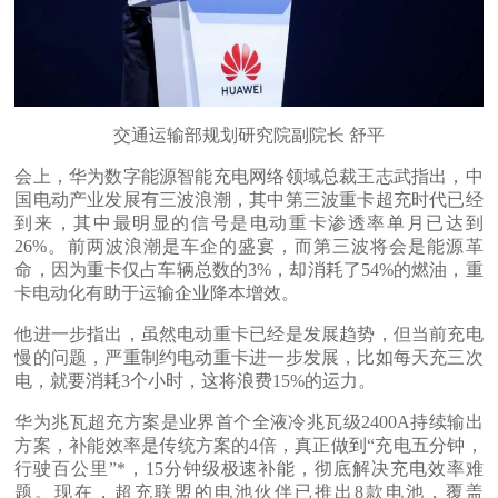
交通运输部规划研究院副院长 舒平
会上，华为数字能源智能充电网络领域总裁王志武指出，中
国电动产业发展有三波浪潮，其中第三波重卡超充时代已经
到来，其中最明显的信号是电动重卡渗透率单月已达到
26%。前两波浪潮是车企的盛宴，而第三波将会是能源革
命，因为重卡仅占车辆总数的3%，却消耗了54%的燃油，重
卡电动化有助于运输企业降本增效。
他进一步指出，虽然电动重卡已经是发展趋势，但当前充电
慢的问题，严重制约电动重卡进一步发展，比如每天充三次
电，就要消耗3个小时，这将浪费15%的运力。
华为兆瓦超充方案是业界首个全液冷兆瓦级2400A持续输出
方案，补能效率是传统方案的4倍，真正做到“充电五分钟，
行驶百公里”*，15分钟级极速补能，彻底解决充电效率难
题。现在，超充联盟的电池伙伴已推出8款电池，覆盖